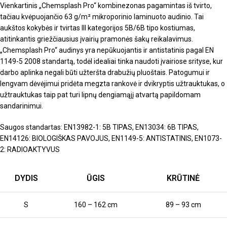
Vienkartinis „Chemsplash Pro“ kombinezonas pagamintas iš tvirto,
tačiau kvėpuojančio 63 g/m² mikroporinio laminuoto audinio. Tai
aukštos kokybės ir tvirtas III kategorijos 5B/6B tipo kostiumas,
atitinkantis griežčiausius įvairių pramonės šakų reikalavimus.
„Chemsplash Pro“ audinys yra nepūkuojantis ir antistatinis pagal EN
1149-5 2008 standartą, todėl idealiai tinka naudoti įvairiose srityse, kur
darbo aplinka negali būti užteršta drabužių pluoštais. Patogumui ir
lengvam dėvėjimui pridėta megzta rankovė ir dvikryptis užtrauktukas, o
užtrauktukas taip pat turi lipnų dengiamąjį atvartą papildomam
sandarinimui.
Saugos standartas: EN13982-1: 5B TIPAS, EN13034: 6B TIPAS,
EN14126: BIOLOGIŠKAS PAVOJUS, EN1149-5: ANTISTATINIS, EN1073-
2: RADIOAKTYVUS
DYDIS
ŪGIS
KRŪTINĖ
S
160 – 162 cm
89 – 93 cm