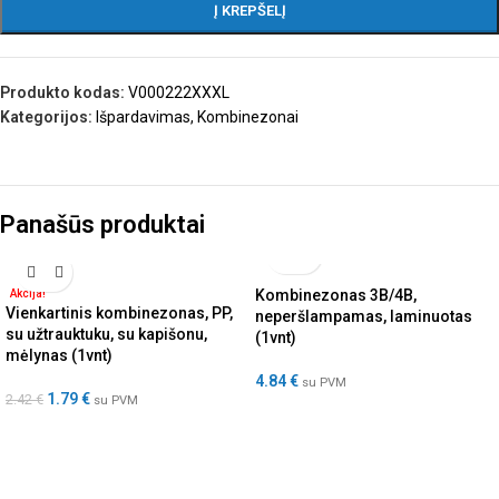
Į KREPŠELĮ
Produkto kodas:
V000222XXXL
Kategorijos:
Išpardavimas
,
Kombinezonai
Panašūs produktai
Kombinezonas 3B/4B,
Akcija!
Vienkartinis kombinezonas, PP,
neperšlampamas, laminuotas
su užtrauktuku, su kapišonu,
(1vnt)
mėlynas (1vnt)
4.84
€
su PVM
1.79
€
2.42
€
su PVM