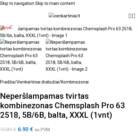
Skip to navigation
Skip to main content
Spustelėkite, kad padidintumėte
Akcija!
Pradžia
/
Vienkartiniai drabužiai
/
Kombinezonai
Neperšlampamas tvirtas
kombinezonas Chemsplash Pro 63
2518, 5B/6B, balta, XXXL (1vnt)
6.90
€
10.89
€
su PVM