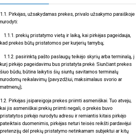
1.1. Pirkėjas, užsakydamas prekes, privalo užsakymo paraiškoje
nurodyti:
1.1.1. prekių pristatymo vietą ir laiką, kai pirkėjas pageidauja,
kad prekės būtų pristatomos per kurjerių tarnybą;
1.1.2. pasirinktą pašto paslaugų teikėjo skyrių arba terminalą, į
kurį pirkėjo pageidavimu bus pristatyta prekė. Siunčiant prekes
šiuo būdu, būtina laikytis šių siuntų savitarnos terminalų
nurodomų reikalavimų (pavyzdžiui, maksimalaus svorio ar
matmenų);
1.2. Pirkėjas įsipareigoja prekes priimti asmeniškai. Tuo atveju,
kai jis asmeniškai prekių priimti negali, o prekės buvo
pristatytos pirkėjo nurodytu adresu ir remiantis kitais pirkėjo
pateiktais duomenimis, pirkėjas neturi teisės reikšti pardavėjui
pretenzijų dėl prekių pristatymo netinkamam subjektui ar kitų