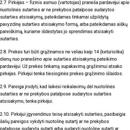
2.7. Pirkėjas – fizinis asmuo (vartotojas) praneša pardavėjui apie
nuotolinės sutarties ar ne prekybos patalpose sudarytos
sutarties atsisakymą, pateikdamas tinkamai užpildytą
pavyzdinę sutarties atsisakymo formą, arba pateikdamas aiškų
pareiškimą, kuriame išdėstytas jo sprendimas atsisakyti
sutarties.
2.8. Prekės turi būti grąžinamos ne vėliau kaip 14 (keturiolika)
dienų nuo pranešimo apie sutarties atsisakymą pateikimo
pardavėjui. Už prekės tinkamą supakavimą grąžinimui atsako
pirkėjas. Pirkėjui tenka tiesioginės prekės grąžinimo išlaidos.
2.9. Pareiga įrodyti, kad laikėsi reikalavimų dėl nuotolinės
sutarties ar ne prekybos patalpose sudarytos sutarties
atsisakymo, tenka pirkėjui.
2.10. Pirkėjui įgyvendinus teisę atsisakyti sutarties, pasibaigia
šalių pareigos vykdyti nuotolinę sutartį ar ne prekybos
patalpose sudarytą sutartį arba sudaryti nuotolinę sutartį ar