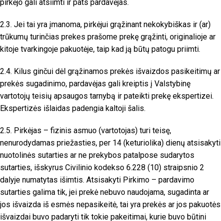
pirkėjo gali atsiimti ir pats pardavėjas.
2.3. Jei tai yra įmanoma, pirkėjui grąžinant nekokybiškas ir (ar)
trūkumų turinčias prekes prašome prekę grąžinti, originalioje ar
kitoje tvarkingoje pakuotėje, taip kad ją būtų patogu priimti.
2.4. Kilus ginčui dėl grąžinamos prekės išvaizdos pasikeitimų ar
prekės sugadinimo, pardavėjas gali kreiptis į Valstybinę
vartotojų teisių apsaugos tarnybą ir pateikti prekę ekspertizei.
Ekspertizės išlaidas padengia kaltoji šalis.
2.5. Pirkėjas – fizinis asmuo (vartotojas) turi teisę,
nenurodydamas priežasties, per 14 (keturiolika) dienų atsisakyti
nuotolinės sutarties ar ne prekybos patalpose sudarytos
sutarties, išskyrus Civilinio kodekso 6.228 (10) straipsnio 2
dalyje numatytas išimtis. Atsisakyti Pirkimo – pardavimo
sutarties galima tik, jei prekė nebuvo naudojama, sugadinta ar
jos išvaizda iš esmės nepasikeitė, tai yra prekės ar jos pakuotės
išvaizdai buvo padaryti tik tokie pakeitimai, kurie buvo būtini