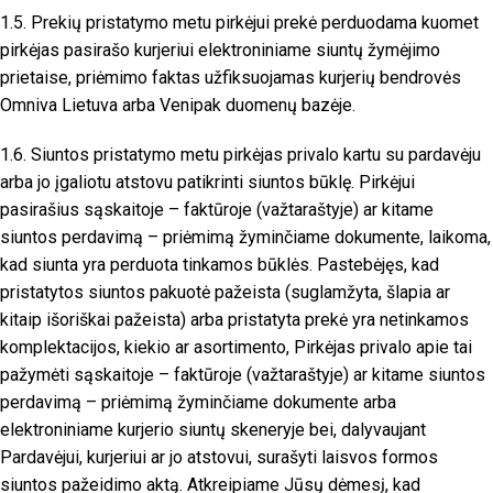
1.5. Prekių pristatymo metu pirkėjui prekė perduodama kuomet
pirkėjas pasirašo kurjeriui elektroniniame siuntų žymėjimo
prietaise, priėmimo faktas užfiksuojamas kurjerių bendrovės
Omniva Lietuva arba Venipak duomenų bazėje.
1.6. Siuntos pristatymo metu pirkėjas privalo kartu su pardavėju
arba jo įgaliotu atstovu patikrinti siuntos būklę. Pirkėjui
pasirašius sąskaitoje – faktūroje (važtaraštyje) ar kitame
siuntos perdavimą – priėmimą žyminčiame dokumente, laikoma,
kad siunta yra perduota tinkamos būklės. Pastebėjęs, kad
pristatytos siuntos pakuotė pažeista (suglamžyta, šlapia ar
kitaip išoriškai pažeista) arba pristatyta prekė yra netinkamos
komplektacijos, kiekio ar asortimento, Pirkėjas privalo apie tai
pažymėti sąskaitoje – faktūroje (važtaraštyje) ar kitame siuntos
perdavimą – priėmimą žyminčiame dokumente arba
elektroniniame kurjerio siuntų skeneryje bei, dalyvaujant
Pardavėjui, kurjeriui ar jo atstovui, surašyti laisvos formos
siuntos pažeidimo aktą. Atkreipiame Jūsų dėmesį, kad