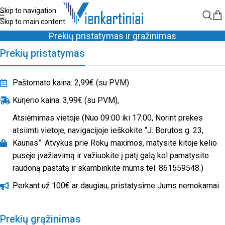
Skip to navigation
Skip to main content
Prekių pristatymas ir gražinimas
Prekių pristatymas
Paštomato kaina: 2,99€ (su PVM)
Kurjerio kaina: 3,99€ (su PVM),
Atsiėmimas vietoje (Nuo 09:00 iki 17:00, Norint prekes
atsiimti vietoje, navigacijoje ieškokite “J. Borutos g. 23,
Kaunas”. Atvykus prie Rokų maximos, matysite kitoje kelio
pusėje įvažiavimą ir važiuokite į patį galą kol pamatysite
raudoną pastatą ir skambinkite mums tel. 861559548.)
Perkant už 100€ ar daugiau, pristatysime Jums nemokamai.
Prekių grąžinimas