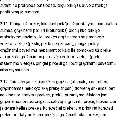
sutartį ne prekybos patalpose, jeigu pirkėjas buvo pateikęs
pasiūlymą ją sudaryti.
2.11. Pinigai už prekę, įskaitant pirkėjo už pristatymą apmokėtas
sumas, grąžinami per 14 (keturiolika) dienų nuo pirkėjo
atsisakymo gavimo. Jei prekės grąžinamos ne pardavėjo
veiklos vietoje (paštu, per kurjerį ar pan.), pinigai pirkėjui
grąžinami pavedimu, nepaisant to kaip jis apmokėjo už prekę.
Jei prekės grąžinamos pardavėjo veiklos vietoje (prekių
atsiėmimo vietoje), pinigai pirkėjui gali būti grąžinami pavedimu
arba grynaisiais.
2.12. Tais atvejais, kai pirkėjas grąžina (atsisakęs sutarties,
grąžindamas nekokybišką prekę ar pan.) tik vieną ar kelias, bet
ne visas pristatytas prekes, prekių pristatymo išlaidos jam
grąžinamos proporcingai užsakytų ir grąžintų prekių kiekiui. Jei
įsigyjant kelias prekes, konkrečiai prekei yra priskirta konkreti
prekių pristatymo kaina, pirkėjui, grąžinant tokią prekę, jam