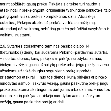
norint apžiūrėti gautą prekę. Pirkėjas šia teise turi naudotis
atsakingai ir prekę grąžinti originalioje tvarkingoje pakuotėje, taip
pat grąžinti visas prekės komplektines dalis. Atsisakęs
sutarties, Pirkėjas atsako už prekės vertės sumažėjimą,
atsiradusį dėl veiksmų, nebūtinų prekės pobūdžiui savybėms ir
veikimui nustatyti.
2.6. Sutarties atsisakymo terminas pasibaigia po 14
(keturiolikos) dienų: kai sudaroma Pirkimo–pardavimo sutartis,
– nuo tos dienos, kurią pirkėjas ar pirkėjo nurodytas asmuo,
išskyrus vežėją, gauna užsakytą prekę arba: jeigu pirkėjas vienu
užsakymu užsakė daugiau negu vieną prekę ir prekės
pristatomos atskirai, – nuo tos dienos, kurią pirkėjas ar pirkėjo
nurodytas asmuo, išskyrus vežėją, gauna paskutinę prekę; jeigu
prekė pristatoma skirtingomis partijomis arba dalimis, – nuo tos
dienos, kurią pirkėjas ar pirkėjo nurodytas asmuo, išskyrus
vežėją, gauna paskutinę partiją ar dalį.