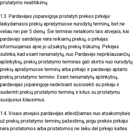
pristatymo neatitikimų.
1.3. Pardavėjas įsipareigoja pristatyti prekes pirkėjui
laikydamasis prekių aprašymuose nurodytų terminų, bet ne
vėliau nei per 5 dienų. Šie terminai netaikomi tais atvejais, kai
pardavėjo sandėlyje nėra reikiamų prekių, o pirkėjas
informuojamas apie jo užsakytų prekių trūkumą. Pirkėjas
sutinka, kad esant nenumatytų, nuo Pardavėjo nepriklausančių
aplinkybių, prekių pristatymo terminas gali skirtis nuo nurodytų
prekių aprašymuose terminų arba pirkėjo ir pardavėjo aptarto
prekių pristatymo termino. Esant nenumatytų aplinkybių,
pardavėjas įsipareigoja nedelsiant susisiekti su pirkėju ir
suderinti prekių pristatymo terminą ir kitus su pristatymu
susijusius klausimus.
1.4. Visais atvejais pardavėjas atleidžiamas nuo atsakomybės
už prekių pristatymo terminų pažeidimą, jeigu prekės pirkėjui
nėra pristatomos arba pristatomos ne laiku dėl pirkėjo kaltės.