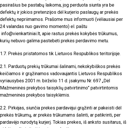
pasirašius be pastabų laikoma, jog perduota siunta yra be
defektų ir jokios pretenzijos dėl kurjerio paslaugų ar prekės
defektų nepriimamos. Prašome mus informuoti (vėliausiai per
24 valandas nuo gavimo momento) el. paštu
info@vienkartiniai.lt
, apie rastus prekės kokybės trūkumus,
kurių nebuvo galima pastebėti prekės perdavimo metu.
1.7. Prekės pristatomos tik Lietuvos Respublikos teritorijoje.
2.1. Parduotų prekių trūkumai šalinami, nekokybiškos prekės
keičiamos ir grąžinamos vadovaujantis
Lietuvos Respublikos
vyriausybės 2001 m. birželio 11 d. įsakymu Nr. 697 „Dėl
Mažmeninės prekybos taisyklių patvirtinimo”
patvirtintomis
mažmeninės prekybos taisyklėmis.
2.2. Pirkėjas, siunčia prekes pardavėjui grąžinti ar pakeisti dėl
prekės trūkumų, ar prekės trūkumams šalinti, ar patikrinti, per
pardavėjo nurodytą kurjerį. Tokias prekes, iš anksto susitarus, iš