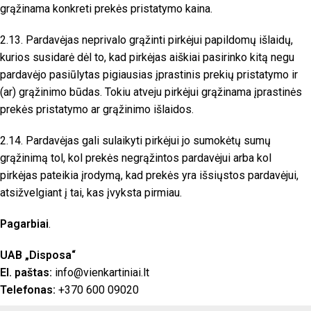
grąžinama konkreti prekės pristatymo kaina.
2.13. Pardavėjas neprivalo grąžinti pirkėjui papildomų išlaidų,
kurios susidarė dėl to, kad pirkėjas aiškiai pasirinko kitą negu
pardavėjo pasiūlytas pigiausias įprastinis prekių pristatymo ir
(ar) grąžinimo būdas. Tokiu atveju pirkėjui grąžinama įprastinės
prekės pristatymo ar grąžinimo išlaidos.
2.14. Pardavėjas gali sulaikyti pirkėjui jo sumokėtų sumų
grąžinimą tol, kol prekės negrąžintos pardavėjui arba kol
pirkėjas pateikia įrodymą, kad prekės yra išsiųstos pardavėjui,
atsižvelgiant į tai, kas įvyksta pirmiau.
Pagarbiai
.
UAB „Disposa“
El. paštas:
info@vienkartiniai.lt
Telefonas:
+370 600 09020