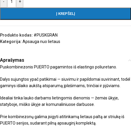
-
+
Į KREPŠELĮ
Produkto kodas:
#PUSKGRAN
Kategorija:
Apsauga nuo lietaus
Aprašymas
Puskombinezonis PUERTO pagamintos iš elastingo poliuretano.
Dalys sujungtos ypač patikimai — siuvimu ir papildomai suvirinant, todėl
gaminys išlaiko aukštą atsparumą įplėšimams, trinčiai ir pjūviams.
Idealiai tinka lauko darbams lietingomis dienomis — žemės ūkyje,
statyboje, miško ūkyje ar komunaliniuose darbuose.
Prie kombinezonų galima įsigyti atitinkamą lietaus paltą ar striukę iš
PUERTO serijos, sudarant pilną apsauginį komplektą.