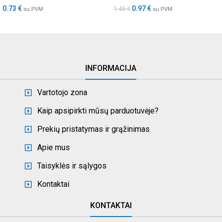
0.73
€
0.97
€
1.45
€
su PVM
su PVM
INFORMACIJA
Vartotojo zona
Kaip apsipirkti mūsų parduotuvėje?
Prekių pristatymas ir grąžinimas
Apie mus
Taisyklės ir sąlygos
Kontaktai
KONTAKTAI