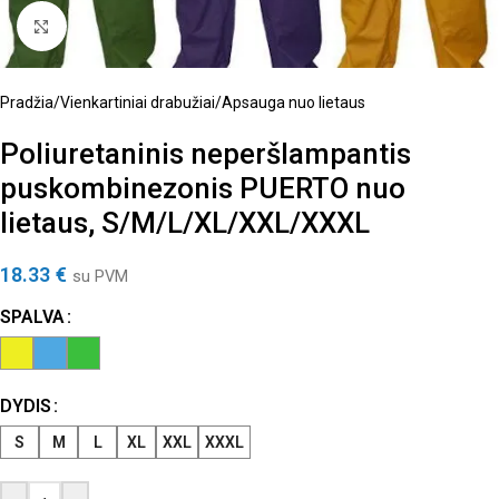
Spustelėkite, kad padidintumėte
Pradžia
/
Vienkartiniai drabužiai
/
Apsauga nuo lietaus
Poliuretaninis neperšlampantis
puskombinezonis PUERTO nuo
lietaus, S/M/L/XL/XXL/XXXL
18.33
€
su PVM
SPALVA
DYDIS
S
M
L
XL
XXL
XXXL