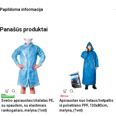
Papildoma informacija
Panašūs produktai
Naujiena
Akcija!
Svečio apsiaustas/chalatas PE,
Apsiaustas nuo lietaus/lietpaltis
su spaudėm, su elastiniais
iš polietileno PPF, 130x80cm,
rankogaliais, mėlyna (1vnt)
mėlyna, (1vnt)