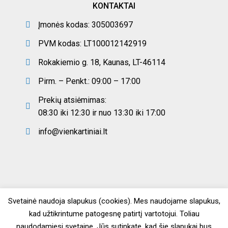
KONTAKTAI
Įmonės kodas: 305003697
PVM kodas: LT100012142919
Rokakiemio g. 18, Kaunas, LT-46114
Pirm. – Penkt.: 09:00 – 17:00
Prekių atsiėmimas:
08:30 iki 12:30 ir nuo 13:30 iki 17:00
info@vienkartiniai.lt
Svetainė naudoja slapukus (cookies). Mes naudojame slapukus,
kad užtikrintume patogesnę patirtį vartotojui. Toliau
naudodamiesi svetaine, Jūs sutinkate, kad šie slapukai bus