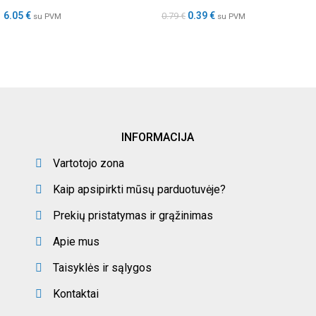
6.05
€
0.39
€
0.79
€
su PVM
su PVM
INFORMACIJA
Vartotojo zona
Kaip apsipirkti mūsų parduotuvėje?
Prekių pristatymas ir grąžinimas
Apie mus
Taisyklės ir sąlygos
Kontaktai