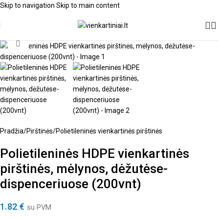
Skip to navigation
Skip to main content
Spustelėkite, kad padidintumėte
Pradžia
/
Pirštinės
/
Polietileninės vienkartinės pirštinės
Polietileninės HDPE vienkartinės
pirštinės, mėlynos, dėžutėse-
dispenceriuose (200vnt)
1.82
€
su PVM