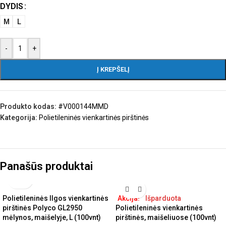
DYDIS
M
L
-
+
Į KREPŠELĮ
Produkto kodas:
#V000144MMD
Kategorija:
Polietileninės vienkartinės pirštinės
Panašūs produktai
Polietileninės Ilgos vienkartinės
Akcija!
Išparduota
pirštinės Polyco GL2950
Polietileninės vienkartinės
mėlynos, maišelyje, L (100vnt)
pirštinės, maišeliuose (100vnt)