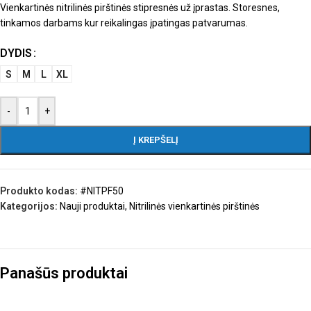
Vienkartinės nitrilinės pirštinės stipresnės už įprastas. Storesnes,
tinkamos darbams kur reikalingas įpatingas patvarumas.
DYDIS
S
M
L
XL
-
+
Į KREPŠELĮ
Produkto kodas:
#NITPF50
Kategorijos:
Nauji produktai
,
Nitrilinės vienkartinės pirštinės
Panašūs produktai