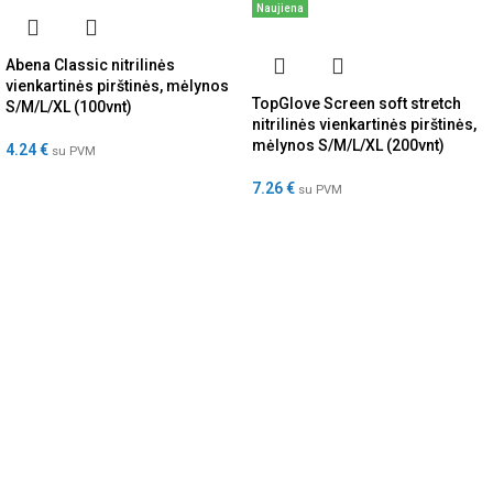
Naujiena
Abena Classic nitrilinės
vienkartinės pirštinės, mėlynos
TopGlove Screen soft stretch
S/M/L/XL (100vnt)
nitrilinės vienkartinės pirštinės,
mėlynos S/M/L/XL (200vnt)
4.24
€
su PVM
7.26
€
su PVM