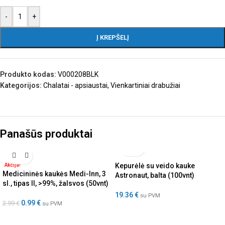
-
+
Į KREPŠELĮ
Produkto kodas:
V000208BLK
Kategorijos:
Chalatai - apsiaustai
,
Vienkartiniai drabužiai
Panašūs produktai
Kepurėlė su veido kauke
Akcija!
Medicininės kaukės Medi-Inn, 3
Astronaut, balta (100vnt)
sl., tipas II, >99%, žalsvos (50vnt)
19.36
€
su PVM
0.99
€
2.99
€
su PVM