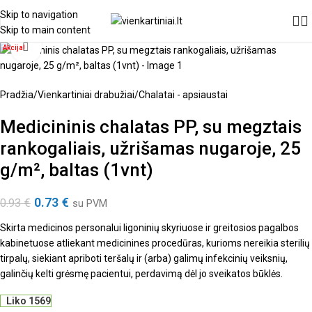
Skip to navigation
Skip to main content
Spustelėkite, kad padidintumėte
Akcija!
Pradžia
/
Vienkartiniai drabužiai
/
Chalatai - apsiaustai
Medicininis chalatas PP, su megztais
rankogaliais, užrišamas nugaroje, 25
g/m², baltas (1vnt)
0.73
€
0.93
€
su PVM
Skirta medicinos personalui ligoninių skyriuose ir greitosios pagalbos
kabinetuose atliekant medicinines procedūras, kurioms nereikia sterilių
tirpalų, siekiant apriboti teršalų ir (arba) galimų infekcinių veiksnių,
galinčių kelti grėsmę pacientui, perdavimą dėl jo sveikatos būklės.
Liko 1569