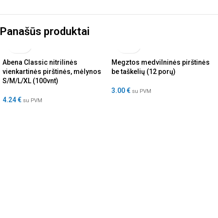
Panašūs produktai
Abena Classic nitrilinės
Megztos medvilninės pirštinės
vienkartinės pirštinės, mėlynos
be taškelių (12 porų)
S/M/L/XL (100vnt)
3.00
€
su PVM
4.24
€
su PVM