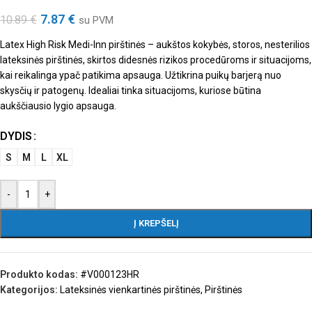
7.87
€
10.89
€
su PVM
Latex High Risk Medi-Inn pirštinės – aukštos kokybės, storos, nesterilios
lateksinės pirštinės, skirtos didesnės rizikos procedūroms ir situacijoms,
kai reikalinga ypač patikima apsauga. Užtikrina puikų barjerą nuo
skysčių ir patogenų. Idealiai tinka situacijoms, kuriose būtina
aukščiausio lygio apsauga.
DYDIS
S
M
L
XL
-
+
Į KREPŠELĮ
Produkto kodas:
#V000123HR
Kategorijos:
Lateksinės vienkartinės pirštinės
,
Pirštinės