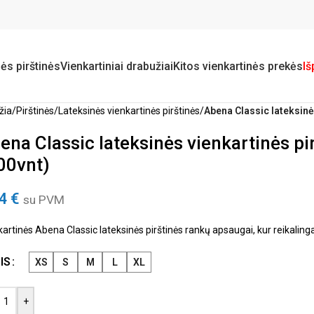
ės pirštinės
Vienkartiniai drabužiai
Kitos vienkartinės prekės
Iš
žia
/
Pirštinės
/
Lateksinės vienkartinės pirštinės
/
Abena Classic lateksinė
ena Classic lateksinės vienkartinės p
00vnt)
84
€
su PVM
artinės Abena Classic lateksinės pirštinės rankų apsaugai, kur reikalinga
IS
XS
S
M
L
XL
+