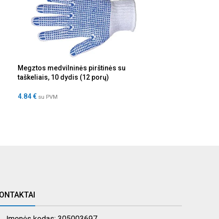
Megztos medvilninės pirštinės su
Polyco Bodyguar
taškeliais, 10 dydis (12 porų)
pirštinės, ilgin
(100vnt)
4.84
€
su PVM
14.52
€
su PVM
ONTAKTAI
Įmonės kodas: 305003697