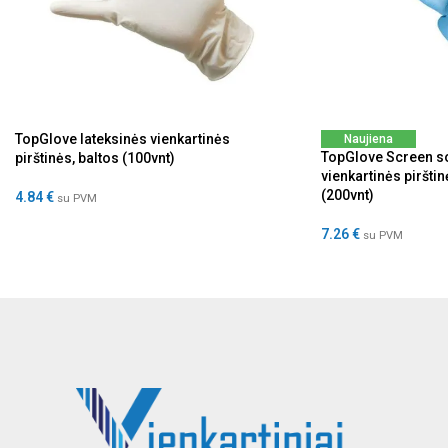
TopGlove lateksinės vienkartinės
Naujiena
TopGlove Screen sof
pirštinės, baltos (100vnt)
vienkartinės piršti
(200vnt)
4.84
€
su PVM
7.26
€
su PVM