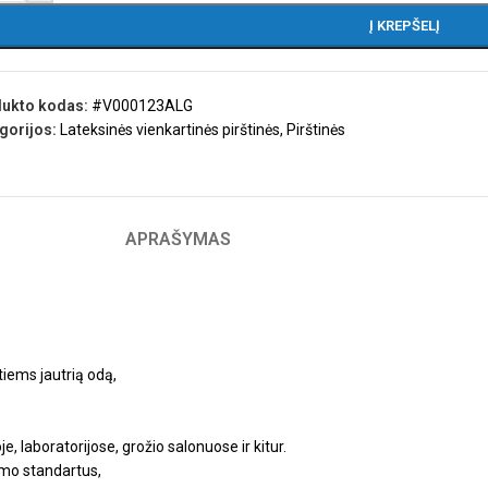
Į KREPŠELĮ
ukto kodas:
#V000123ALG
gorijos:
Lateksinės vienkartinės pirštinės
,
Pirštinės
APRAŠYMAS
ntiems jautrią odą,
 laboratorijose, grožio salonuose ir kitur.
imo standartus,