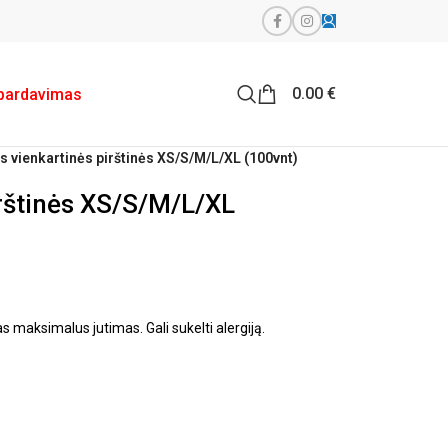
0.00
€
pardavimas
s vienkartinės pirštinės XS/S/M/L/XL (100vnt)
irštinės XS/S/M/L/XL
s maksimalus jutimas. Gali sukelti alergiją.