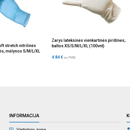
Zarys lateksinės vienkartinės pirštinės,
t stretch nitrilinės
baltos XS/S/M/L/XL (100vnt)
nės, mėlynos S/M/L/XL
4.84
€
su PVM
INFORMACIJA
K
Vartotojo zona