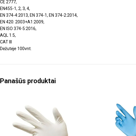
CE 2777,
EN455-1, 2, 3, 4,
EN 374-4:2013, EN 374-1, EN 374-2:2014,
EN 420: 2003+A1:2009,
EN ISO 374-5:2016,
AQL 1.5,
CAT III
Dėžutėje 100vnt.
Panašūs produktai