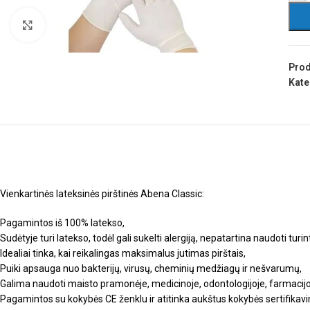
Spustelėkite, kad padidintumėte
Prod
Kate
Vienkartinės lateksinės pirštinės Abena Classic:
Pagamintos iš 100% latekso,
Sudėtyje turi latekso, todėl gali sukelti alergiją, nepatartina naudoti turi
Idealiai tinka, kai reikalingas maksimalus jutimas pirštais,
Puiki apsauga nuo bakterijų, virusų, cheminių medžiagų ir nešvarumų,
Galima naudoti maisto pramonėje, medicinoje, odontologijoje, farmacijoje,
Pagamintos su kokybės CE ženklu ir atitinka aukštus kokybės sertifikav