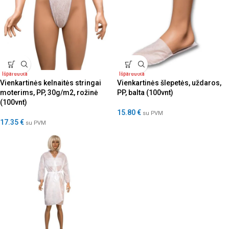
Išparduota
Išparduota
Vienkartinės kelnaitės stringai
Vienkartinės šlepetės, uždaros,
moterims, PP, 30g/m2, rožinė
PP, balta (100vnt)
(100vnt)
15.80
€
su PVM
17.35
€
su PVM