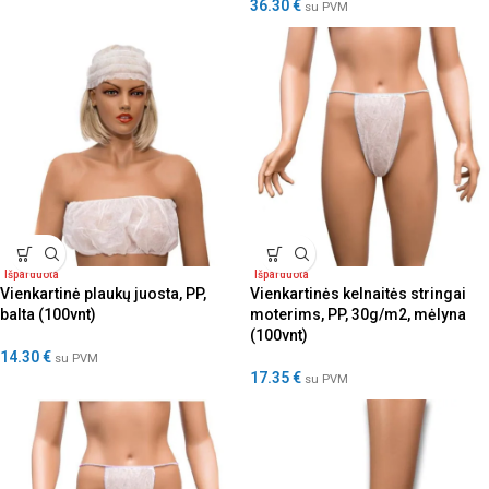
36.30
€
su PVM
Išparduota
Išparduota
Vienkartinė plaukų juosta, PP,
Vienkartinės kelnaitės stringai
balta (100vnt)
moterims, PP, 30g/m2, mėlyna
(100vnt)
14.30
€
su PVM
17.35
€
su PVM