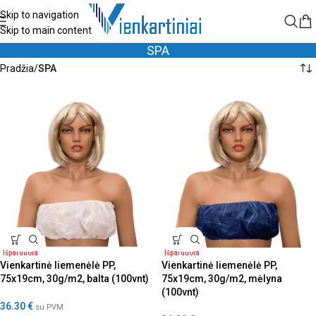
Skip to navigation
Skip to main content
SPA
Pradžia
/
SPA
Išparduota
Išparduota
Vienkartinė liemenėlė PP,
Vienkartinė liemenėlė PP,
75x19cm, 30g/m2, balta (100vnt)
75x19cm, 30g/m2, mėlyna
(100vnt)
36.30
€
su PVM